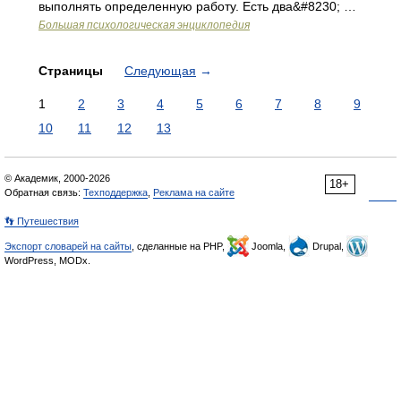
выполнять определенную работу. Есть два&#8230; …
Большая психологическая энциклопедия
Страницы
Следующая
→
1
2
3
4
5
6
7
8
9
10
11
12
13
© Академик, 2000-2026
18+
Обратная связь:
Техподдержка
,
Реклама на сайте
👣 Путешествия
Экспорт словарей на сайты
, сделанные на PHP,
Joomla,
Drupal,
WordPress, MODx.