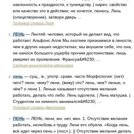
наклонность к праздности, к тунеядству. | нареч. свойство
или качество это в действии; не хочется, ленюсь. Лень
(олицетворение), затвори дверь …
Толковый словарь Даля
ЛЕНЬ
— Лентяй: человек, который не делает вид, что
5
работает. Альфонс Алле Мы охотнее признаемся в лености,
чем в других наших недостатках; мы внушили себе, что она,
не нанося большого ущерба прочим достоинствам, лишь
умеряет их проявление. Франсуа&#8230; …
Сводная энциклопедия афоризмов
лень
— сущ., ж., употр. сравн. часто Морфология: (нет)
6
чего? лени, чему? лени, (вижу) что? лень, чем? ленью, о
чём? о лени 1. Ленью называют отсутствие желания
работать, делать что либо. Лень одолела. | Лень матушка. |
Студентом он немного занимался&#8230; …
Толковый словарь Дмитриева
ЛЕНЬ
— ЛЕНЬ, лени, мн. нет, жен. 1. Отсутствие желания
7
работать, нелюбовь к труду. Лени его обуяла. «Когда лень,
всё идет через пень.» (посл.). || Отсутствие желания делать