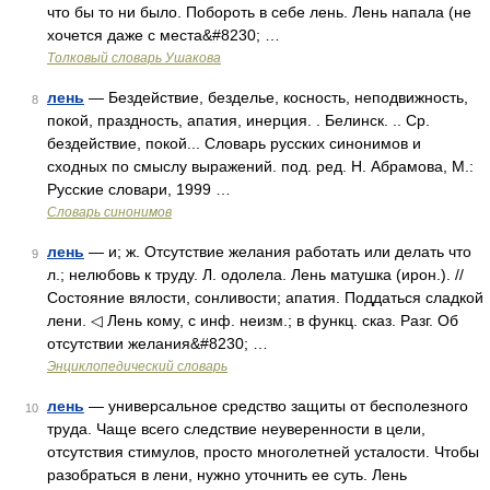
что бы то ни было. Побороть в себе лень. Лень напала (не
хочется даже с места&#8230; …
Толковый словарь Ушакова
лень
— Бездействие, безделье, косность, неподвижность,
8
покой, праздность, апатия, инерция. . Белинск. .. Ср.
бездействие, покой... Словарь русских синонимов и
сходных по смыслу выражений. под. ред. Н. Абрамова, М.:
Русские словари, 1999 …
Словарь синонимов
лень
— и; ж. Отсутствие желания работать или делать что
9
л.; нелюбовь к труду. Л. одолела. Лень матушка (ирон.). //
Состояние вялости, сонливости; апатия. Поддаться сладкой
лени. ◁ Лень кому, с инф. неизм.; в функц. сказ. Разг. Об
отсутствии желания&#8230; …
Энциклопедический словарь
лень
— универсальное средство защиты от бесполезного
10
труда. Чаще всего следствие неуверенности в цели,
отсутствия стимулов, просто многолетней усталости. Чтобы
разобраться в лени, нужно уточнить ее суть. Лень