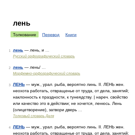
лень
Толкование
Перевод
Книги
лень
— лень, и …
1
Русский орфографический словарь
лень
— лень/ …
2
Морфемно-орфографический словарь
ЛЕНЬ
— муж., урал. рыба, вероятно линь. II. ЛЕНЬ жен.
3
неохота работать, отвращенье от труда, от дела, занятий;
наклонность к праздности, к тунеядству. | нареч. свойство
или качество это в действии; не хочется, ленюсь. Лень
(олицетворение), затвори дверь …
Толковый словарь Даля
ЛЕНЬ
— муж., урал. рыба, вероятно линь. II. ЛЕНЬ жен.
4
неохота работать, отвращенье от труда, от дела, занятий;